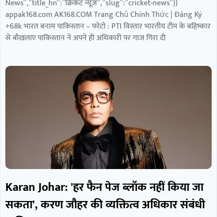
News”,”title_hn”:”क्रिकेट न्यूज़”,”slug”:”cricket-news”}}
appak168.com AK168.COM Trang Chủ Chính Thức | Đăng Ký
+68k भारत बनाम पाकिस्तान – फोटो : PTI विस्तार भारतीय टीम के बहिष्कार
से बौखलाए पाकिस्तान ने अपने ही अधिकारी पर गाज गिरा दी
Karan Johar: 'हर फैन पेज ब्लॉक नहीं किया जा
सकता', करण जौहर की व्यक्तित्व अधिकार संबंधी