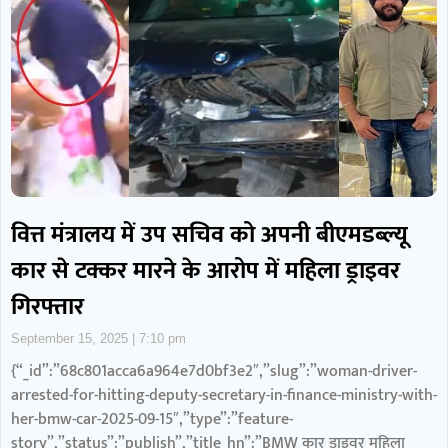
वित्त मंत्रालय में उप सचिव को अपनी बीएमडब्ल्यू
कार से टक्कर मारने के आरोप में महिला ड्राइवर
गिरफ्तार
September 15, 2025
7:10 pm
{“_id”:”68c801acca6a964e7d0bf3e2″,”slug”:”woman-driver-
arrested-for-hitting-deputy-secretary-in-finance-ministry-with-
her-bmw-car-2025-09-15″,”type”:”feature-
story”,”status”:”publish”,”title_hn”:”BMW कार ड्राइवर महिला