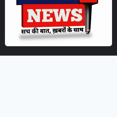
Home
About Us
Contact Us
Disclaimer
Privacy Policy
Vivek News MP
मध्यप्रदेश और देश-दुनिया की ताज़ा खबरों का भरोसेमंद
डिजिटल मंच है। हम निष्पक्ष, सटीक और समय पर समाचार पहुंचाने के लिए समर्पित
हैं। राजनीति, शिक्षा, रोजगार, खेल, मनोरंजन, टेक्नोलॉजी और सामाजिक मुद्दों से जुड़ी
हर महत्वपूर्ण जानकारी आपको सबसे पहले और सही रूप में उपलब्ध कराना ही