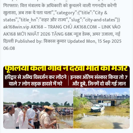
गिरफ्तार: वित्त मंत्रालय के अधिकारी को कुचलने वाली गगनदीप करेगी
खुलासा, अब तक ये पता चला”,”category”:{“title”:”City &
states”,”title_hn”:”शहर और राज्य”,”slug”:”city-and-states”}}
ak168win.vip AK168 – TRANG CHỦ AK168.COM – LINK VÀO
AK168 MỚI NHẤT 2026 TẶNG 68K न्यूज डेस्क, अमर उजाला, नई
दिल्ली Published by: विकास कुमार Updated Mon, 15 Sep 2025
06:08