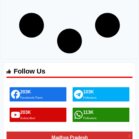
Follow Us
203K
103K
Facebook Fans
Followers
203K
113K
Subscriber
Followers
Madhya Pradesh