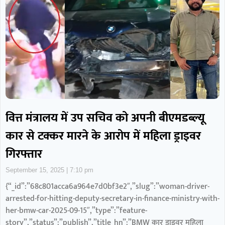
वित्त मंत्रालय में उप सचिव को अपनी बीएमडब्ल्यू
कार से टक्कर मारने के आरोप में महिला ड्राइवर
गिरफ्तार
September 15, 2025
7:10 pm
{“_id”:”68c801acca6a964e7d0bf3e2″,”slug”:”woman-driver-
arrested-for-hitting-deputy-secretary-in-finance-ministry-with-
her-bmw-car-2025-09-15″,”type”:”feature-
story”,”status”:”publish”,”title_hn”:”BMW कार ड्राइवर महिला