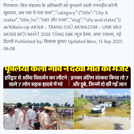
गिरफ्तार: वित्त मंत्रालय के अधिकारी को कुचलने वाली गगनदीप करेगी
खुलासा, अब तक ये पता चला”,”category”:{“title”:”City &
states”,”title_hn”:”शहर और राज्य”,”slug”:”city-and-states”}}
ak168win.vip AK168 – TRANG CHỦ AK168.COM – LINK VÀO
AK168 MỚI NHẤT 2026 TẶNG 68K न्यूज डेस्क, अमर उजाला, नई
दिल्ली Published by: विकास कुमार Updated Mon, 15 Sep 2025
06:08