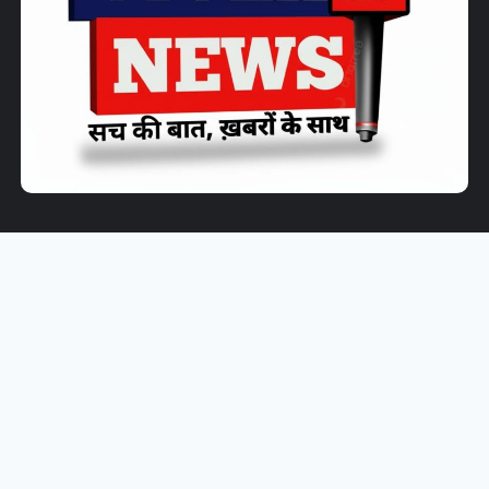
Home
About Us
Contact Us
Disclaimer
Privacy Policy
Vivek News MP
मध्यप्रदेश और देश-दुनिया की ताज़ा खबरों का भरोसेमंद
डिजिटल मंच है। हम निष्पक्ष, सटीक और समय पर समाचार पहुंचाने के लिए समर्पित
हैं। राजनीति, शिक्षा, रोजगार, खेल, मनोरंजन, टेक्नोलॉजी और सामाजिक मुद्दों से जुड़ी
हर महत्वपूर्ण जानकारी आपको सबसे पहले और सही रूप में उपलब्ध कराना ही