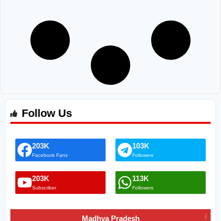
Follow Us
203K
103K
Facebook Fans
Followers
203K
113K
Subscriber
Followers
Madhya Pradesh