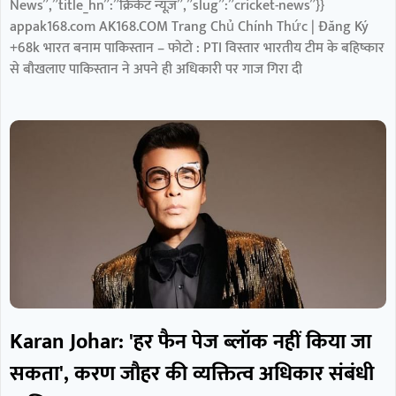
News”,”title_hn”:”क्रिकेट न्यूज़”,”slug”:”cricket-news”}}
appak168.com AK168.COM Trang Chủ Chính Thức | Đăng Ký
+68k भारत बनाम पाकिस्तान – फोटो : PTI विस्तार भारतीय टीम के बहिष्कार
से बौखलाए पाकिस्तान ने अपने ही अधिकारी पर गाज गिरा दी
Karan Johar: 'हर फैन पेज ब्लॉक नहीं किया जा
सकता', करण जौहर की व्यक्तित्व अधिकार संबंधी